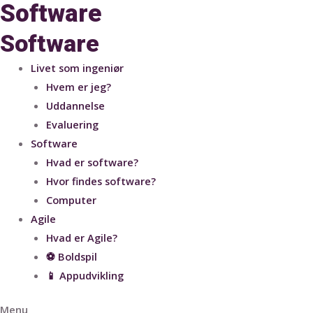
Software
Software
Livet som ingeniør
Hvem er jeg?
Uddannelse
Evaluering
Software
Hvad er software?
Hvor findes software?
Computer
Agile
Hvad er Agile?
⚽ Boldspil
📱 Appudvikling
Menu